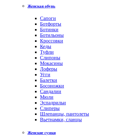
Женская обувь
Сапоги
Ботфорты
Ботинки
Ботильоны
Кроссовки
Кеды
Туфли
Слипоны
Мокасины
Лоферы
Угги
Балетки
Босоножки
Сандалии
Мюли
Эспадрильи
Слиперы
Шлепанцы, пантолеты
Вьетнамки, сланцы
Женские сумки