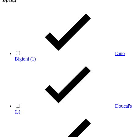
Dino
Bigioni
(1)
Doucal's
(5)