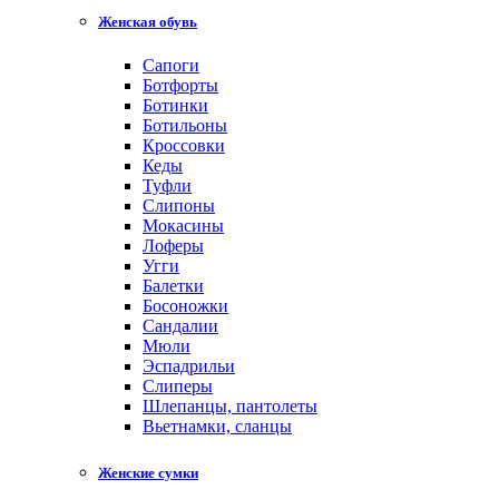
Женская обувь
Сапоги
Ботфорты
Ботинки
Ботильоны
Кроссовки
Кеды
Туфли
Слипоны
Мокасины
Лоферы
Угги
Балетки
Босоножки
Сандалии
Мюли
Эспадрильи
Слиперы
Шлепанцы, пантолеты
Вьетнамки, сланцы
Женские сумки