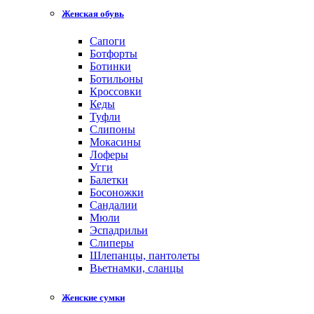
Женская обувь
Сапоги
Ботфорты
Ботинки
Ботильоны
Кроссовки
Кеды
Туфли
Слипоны
Мокасины
Лоферы
Угги
Балетки
Босоножки
Сандалии
Мюли
Эспадрильи
Слиперы
Шлепанцы, пантолеты
Вьетнамки, сланцы
Женские сумки