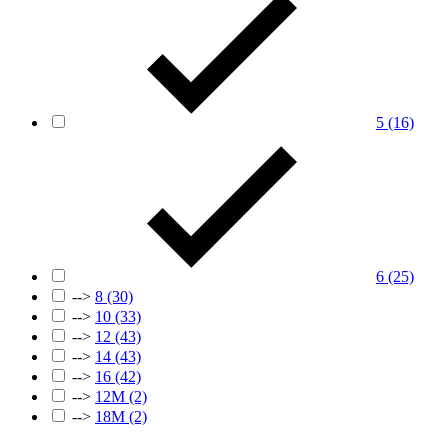
5
(16)
6
(25)
-->
8
(30)
-->
10
(33)
-->
12
(43)
-->
14
(43)
-->
16
(42)
-->
12М
(2)
-->
18М
(2)