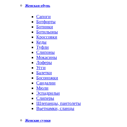
Женская обувь
Сапоги
Ботфорты
Ботинки
Ботильоны
Кроссовки
Кеды
Туфли
Слипоны
Мокасины
Лоферы
Угги
Балетки
Босоножки
Сандалии
Мюли
Эспадрильи
Слиперы
Шлепанцы, пантолеты
Вьетнамки, сланцы
Женские сумки