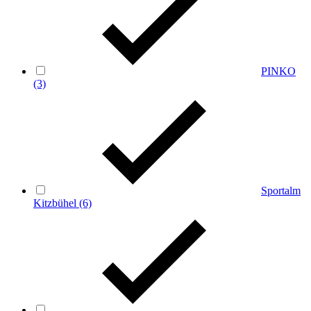
PINKO
(3)
Sportalm
Kitzbühel
(6)