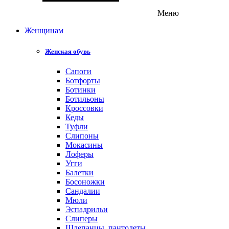
Меню
Женщинам
Женская обувь
Сапоги
Ботфорты
Ботинки
Ботильоны
Кроссовки
Кеды
Туфли
Слипоны
Мокасины
Лоферы
Угги
Балетки
Босоножки
Сандалии
Мюли
Эспадрильи
Слиперы
Шлепанцы, пантолеты