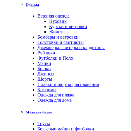
Одежда
Верхняя одежда
Пуховик
Куртки и ветровки
Жилеты
Бомберы и ветровки
Толстовки и свитшоты
Джемперы, свитеры и кардиганы
Рубашки
Футболки и Поло
Майки
Брюки
Джинсы
Шорты
Плавки и шорты для плавания
Костюмы
Одежда для пляжа
Одежда для дома
Мужское белье
Трусы
Бельевые майки и футболки