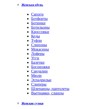
Женская обувь
Сапоги
Ботфорты
Ботинки
Ботильоны
Кроссовки
Кеды
Туфли
Слипоны
Мокасины
Лоферы
Угги
Балетки
Босоножки
Сандалии
Мюли
Эспадрильи
Слиперы
Шлепанцы, пантолеты
Вьетнамки, сланцы
Женские сумки