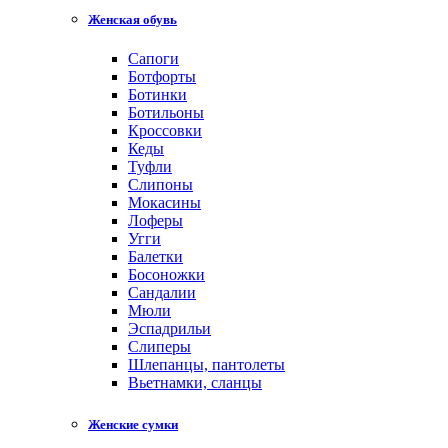
Женская обувь
Сапоги
Ботфорты
Ботинки
Ботильоны
Кроссовки
Кеды
Туфли
Слипоны
Мокасины
Лоферы
Угги
Балетки
Босоножки
Сандалии
Мюли
Эспадрильи
Слиперы
Шлепанцы, пантолеты
Вьетнамки, сланцы
Женские сумки