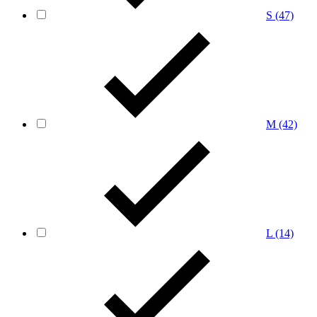
S
(47)
M
(42)
L
(14)