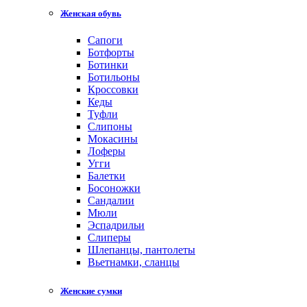
Женская обувь
Сапоги
Ботфорты
Ботинки
Ботильоны
Кроссовки
Кеды
Туфли
Слипоны
Мокасины
Лоферы
Угги
Балетки
Босоножки
Сандалии
Мюли
Эспадрильи
Слиперы
Шлепанцы, пантолеты
Вьетнамки, сланцы
Женские сумки