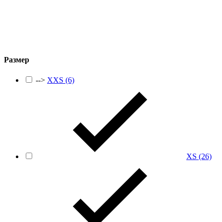
Размер
-->
XXS
(6)
XS
(26)