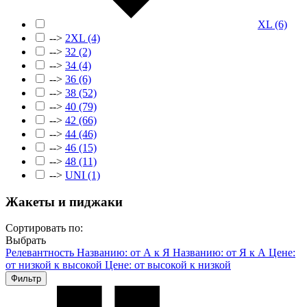
XL
(6)
-->
2XL
(4)
-->
32
(2)
-->
34
(4)
-->
36
(6)
-->
38
(52)
-->
40
(79)
-->
42
(66)
-->
44
(46)
-->
46
(15)
-->
48
(11)
-->
UNI
(1)
Жакеты и пиджаки
Сортировать по:
Выбрать
Релевантность
Названию: от А к Я
Названию: от Я к А
Цене:
от низкой к высокой
Цене: от высокой к низкой
Фильтр