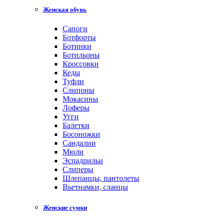
Женская обувь
Сапоги
Ботфорты
Ботинки
Ботильоны
Кроссовки
Кеды
Туфли
Слипоны
Мокасины
Лоферы
Угги
Балетки
Босоножки
Сандалии
Мюли
Эспадрильи
Слиперы
Шлепанцы, пантолеты
Вьетнамки, сланцы
Женские сумки