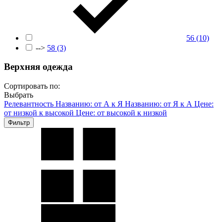
56
(10)
-->
58
(3)
Верхняя одежда
Сортировать по:
Выбрать
Релевантность
Названию: от А к Я
Названию: от Я к А
Цене:
от низкой к высокой
Цене: от высокой к низкой
Фильтр