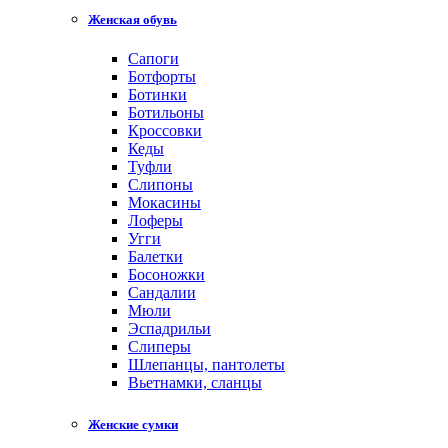
Женская обувь
Сапоги
Ботфорты
Ботинки
Ботильоны
Кроссовки
Кеды
Туфли
Слипоны
Мокасины
Лоферы
Угги
Балетки
Босоножки
Сандалии
Мюли
Эспадрильи
Слиперы
Шлепанцы, пантолеты
Вьетнамки, сланцы
Женские сумки