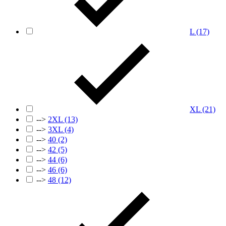
L
(17)
XL
(21)
-->
2XL
(13)
-->
3XL
(4)
-->
40
(2)
-->
42
(5)
-->
44
(6)
-->
46
(6)
-->
48
(12)